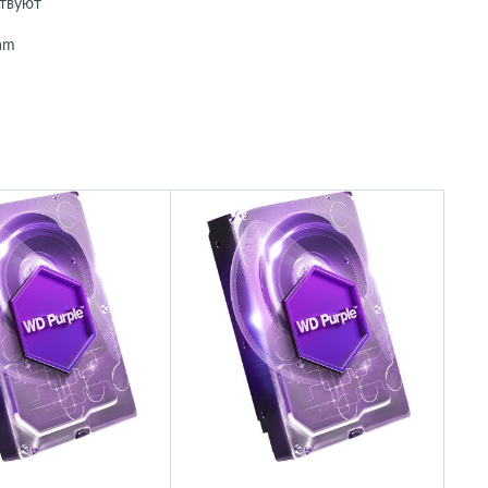
твуют
am