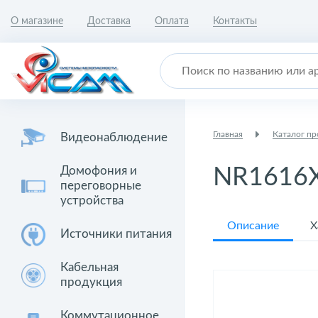
О магазине
Доставка
Оплата
Контакты
Главная
Каталог п
Видеонаблюдение
Домофония и
NR1616
переговорные
устройства
Описание
Х
Источники питания
Кабельная
продукция
Коммутационное