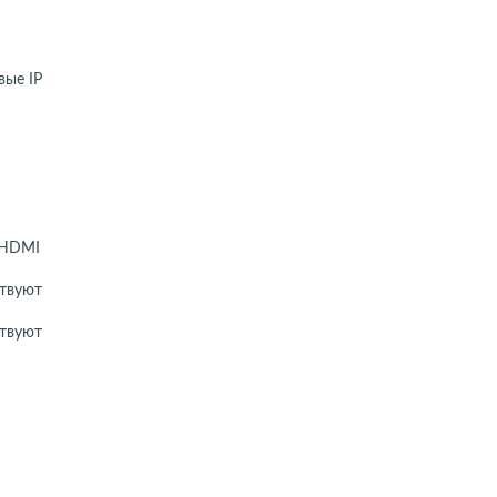
ые IP
 HDMI
твуют
твуют