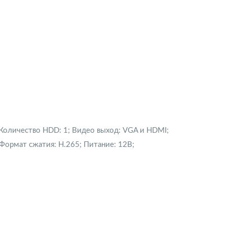
Количество HDD:
1
Видео выход:
VGA и HDMI
Формат сжатия:
H.265
Питание:
12В