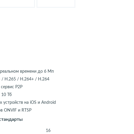
в реальном времени до 6 Мп
/ H.265 / H.264+ / H.264
 сервис Р2Р
 10 Тб
 устройств на iOS и Android
в ONVIF и RTSP
стандарты
16