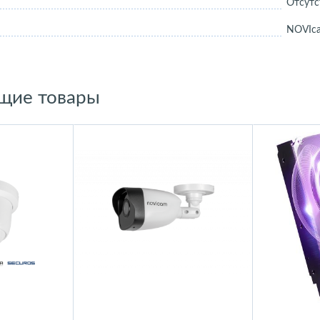
Отсутс
NOVIc
щие товары