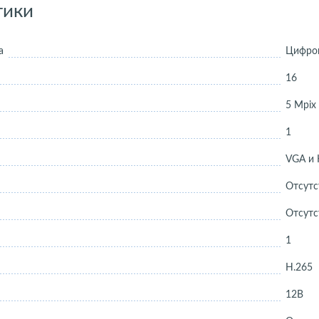
тики
а
Цифров
16
5 Mpix
1
VGA и
Отсутс
Отсутс
1
H.265
12В