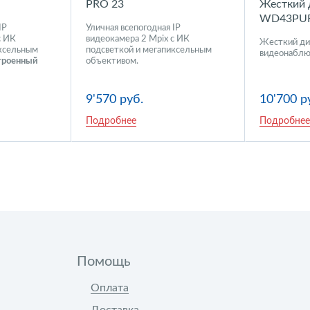
PRO 23
Жесткий 
WD43PU
IP
Уличная всепогодная IP
с ИК
видеокамера 2 Mpix с ИК
Жесткий ди
иксельным
подсветкой и мегапиксельным
видеонаблю
троенный
объективом.
9'570 руб.
10'700 р
Подробнее
Подробнее
Помощь
Оплата