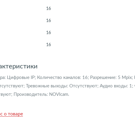
16
16
16
16
актеристики
ра:
Цифровые IP
Количество каналов:
16
Разрешение:
5 Mpix
тсутствуют
Тревожные выходы:
Отсутствуют
Аудио входы:
1
твуют
Производитель:
NOVIcam
с о товаре