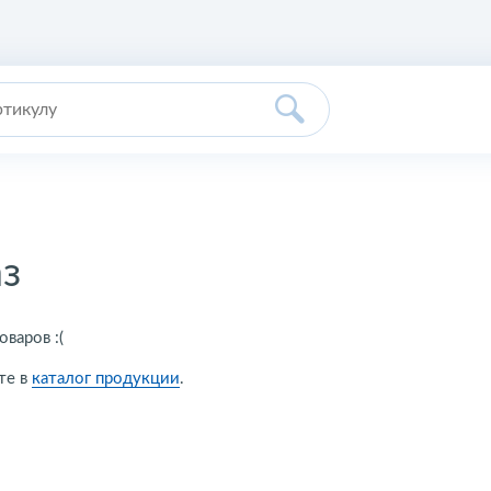
аз
оваров :(
те в
каталог продукции
.