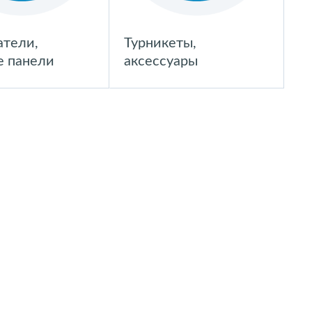
атели,
Турникеты,
е панели
аксессуары