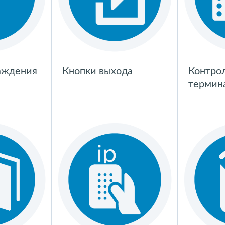
аждения
Кнопки выхода
Контро
термин